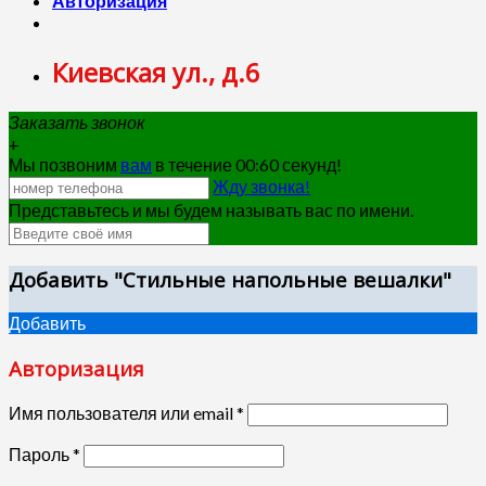
Авторизация
Киевская ул., д.6
Заказать звонок
+
Мы позвоним
вам
в течение 00:
60
секунд!
Жду звонка!
Представьтесь и мы будем называть вас по имени.
Добавить "Стильные напольные вешалки"
Добавить
Авторизация
Имя пользователя или email
*
Пароль
*