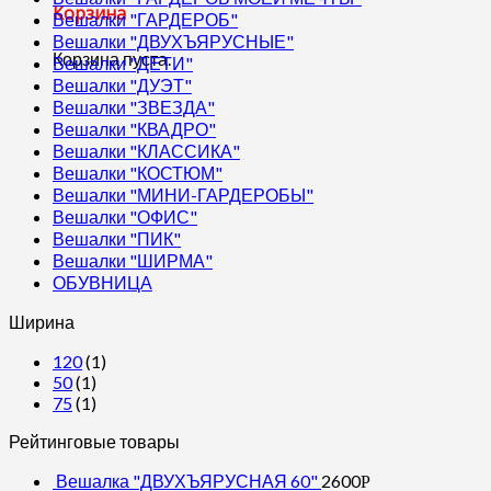
Корзина
Вешалки "ГАРДЕРОБ"
Вешалки "ДВУХЪЯРУСНЫЕ"
Корзина пуста.
Вешалки "ДЕТИ"
Вешалки "ДУЭТ"
Вешалки "ЗВЕЗДА"
Вешалки "КВАДРО"
Вешалки "КЛАССИКА"
Вешалки "КОСТЮМ"
Вешалки "МИНИ-ГАРДЕРОБЫ"
Вешалки "ОФИС"
Вешалки "ПИК"
Вешалки "ШИРМА"
ОБУВНИЦА
Ширина
120
(1)
50
(1)
75
(1)
Рейтинговые товары
Вешалка "ДВУХЪЯРУСНАЯ 60"
2600
Р