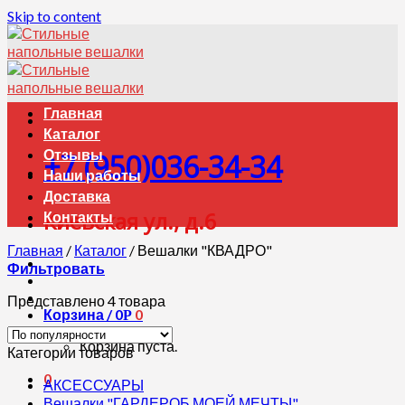
Skip to content
Главная
Каталог
Отзывы
+7 (950)036-34-34
Наши работы
Доставка
Киевская ул., д.6
Контакты
Главная
/
Каталог
/
Вешалки "КВАДРО"
Фильтровать
Представлено 4 товара
Корзина /
0
0
Р
Корзина пуста.
Категории товаров
0
АКСЕССУАРЫ
Вешалки "ГАРДЕРОБ МОЕЙ МЕЧТЫ"