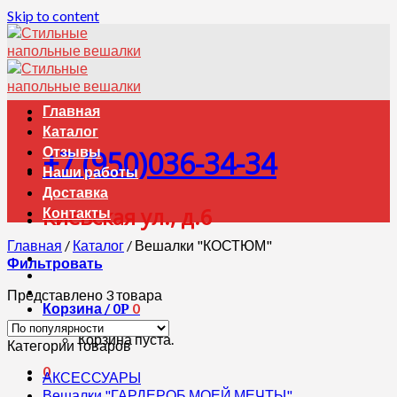
Skip to content
Главная
Каталог
Отзывы
+7 (950)036-34-34
Наши работы
Доставка
Киевская ул., д.6
Контакты
Главная
/
Каталог
/
Вешалки "КОСТЮМ"
Фильтровать
Представлено 3 товара
Корзина /
0
0
Р
Корзина пуста.
Категории товаров
0
АКСЕССУАРЫ
Вешалки "ГАРДЕРОБ МОЕЙ МЕЧТЫ"