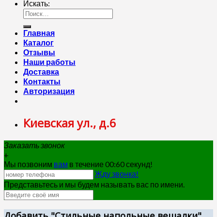
Искать:
Главная
Каталог
Отзывы
Наши работы
Доставка
Контакты
Авторизация
Киевская ул., д.6
Заказать звонок
+
Мы позвоним
вам
в течение 00:
60
секунд!
Жду звонка!
Представьтесь и мы будем называть вас по имени.
Добавить "Стильные напольные вешалки"