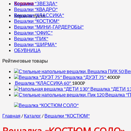
Корзина
Вешалки "ЗВЕЗДА"
Вешалки "КВАДРО"
Вешалки "КЛАССИКА"
Корзина пуста.
Вешалки "КОСТЮМ"
Вешалки "МИНИ-ГАРДЕРОБЫ"
Вешалки "ОФИС"
Вешалки "ПИК"
Вешалки "ШИРМА"
ОБУВНИЦА
Рейтинговые товары
Ве
Вешалка "ДУЭТ 75"
4000
Р
Вешалка "КЛАССИКА 60"
1800
Р
Вешалка "ДЕТИ 1
Вешалка "П
Главная
/
Каталог
/
Вешалки "КОСТЮМ"