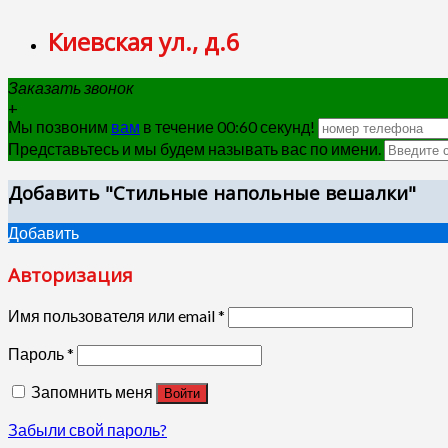
Киевская ул., д.6
Заказать звонок
+
Мы позвоним
вам
в течение 00:
60
секунд!
Представьтесь и мы будем называть вас по имени.
Добавить "Стильные напольные вешалки"
Добавить
Авторизация
Имя пользователя или email
*
Пароль
*
Запомнить меня
Войти
Забыли свой пароль?