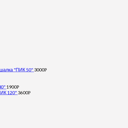
шалка "ПИК 50"
3000
Р
30"
1900
Р
ИК 120"
3600
Р